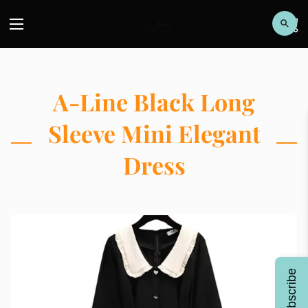
A-Line Black Long
Sleeve Mini Elegant
Dress
Subscribe